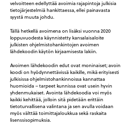
velvoitteen edellyttää avoimia rajapintoja julkisia
tietojärjestelmiä hankittaessa, ellei painavasta
syystä muuta johdu.
Tällä hetkellä avoimena on lisäksi vuonna 2020
loppuvuodesta käynnistetty kansalaisaloite
julkisten ohjelmistohankintojen avoimen
lähdekoodin käytön kirjaamisesta lakiin.
Avoimen lähdekoodin edut ovat moninaiset; avoin
koodi on hyödynnettävissä kaikille, mikä erityisesti
julkisissa ohjelmistohankinnoissa kannattaa
huomioida – tarpeet kunnissa ovat usein hyvin
yhdenmukaiset. Avointa lähdekoodia voi myös
kaikki kehittää, jolloin sitä pidetään erittäin
tietoturvallisena valintana ja sen avulla voidaan
myös välttää toimittajaloukkua sekä raskaita
lisenssisopimuksia.