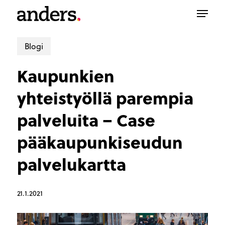
Skip
Menu
to
main
content
Blogi
Kaupunkien
yhteistyöllä parempia
palveluita – Case
pääkaupunkiseudun
palvelukartta
21.1.2021