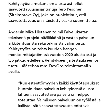
Kehitystyössä mukana on alusta asti ollut
saavutettavuusasiantuntija Tero Pesonen
(Siteimprove Oy), joka on huolehtinut, että
saavutettavuus on sisäistetty osaksi suunnittelua.
Andersin Mika Hietanen toimii Palvelukartan
teknisenä projektipäällikkönä ja vastaa palvelun
arkkitehtuurista sekä teknisistä valinnoista.
Kehitystyötä on tehty kuuden hengen
monitoimittajatiimissä vuoden 2020 alusta asti ja
työ jatkuu edelleen. Kehitykseen ja testaukseen on
tuotu lisää tehoa mm. DevOps toimintamallin
avulla.
“Kun esteettömyyden kaikki käyttötapaukset
huomioidaan palvelun kehityksessä alusta
lähtien, saavutettava palvelu on helppo
toteuttaa. Valmiiseen palveluun on työlästä ja
kallista lisätä saavutettavuutta edistäviä