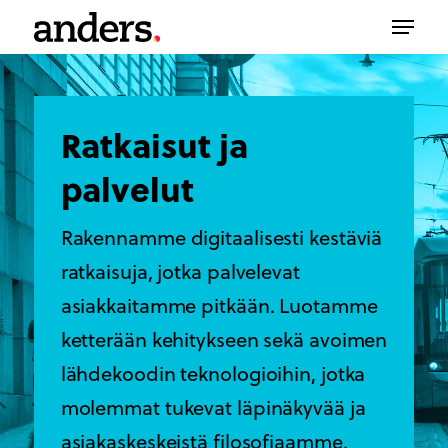
Skip
Menu
to
main
content
Ratkaisut ja
palvelut
Rakennamme digitaalisesti kestäviä
ratkaisuja, jotka palvelevat
asiakkaitamme pitkään. Luotamme
ketterään kehitykseen sekä avoimen
lähdekoodin teknologioihin, jotka
molemmat tukevat läpinäkyvää ja
asiakaskeskeistä filosofiaamme.