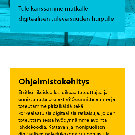
Tule kanssamme matkalle
digitaalisen tulevaisuuden huipulle!
Ohjelmistokehitys
Etsitkö liikeideallesi oikeaa toteuttajaa ja
onnistunutta projektia? Suunnittelemme ja
toteutamme pitkäikäisiä sekä
korkealaatuisia digitaalisia ratkaisuja, joiden
toteuttamisessa hyödynnämme avointa
lähdekoodia. Kattavan ja monipuolisen
digitaalisen palvelukokonaisuuden avulla