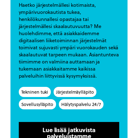
Haetko järjestelmällesi kotimaista,
ympärivuorokautista tukea,
henkilökunnallesi opastajaa tai
järjestelmällesi skaalautuvuutta? Me
huolehdimme, että asiakkaidemme
digitaalisen liiketoiminnan järjestelmät
toimivat sujuvasti ympäri vuorokauden sekä
skaalautuvat tarpeen mukaan. Asiantunteva
tiimimme on valmiina auttamaan ja
tukemaan asiakkaitamme kaikissa
palveluihin liittyvissä kysymyksissä.
Tekninen tuki
Järjestelmäylläpito
Sovellusylläpito
Hälytyspalvelu 24/7
Lue lisää jatkuvista
palveluistamme