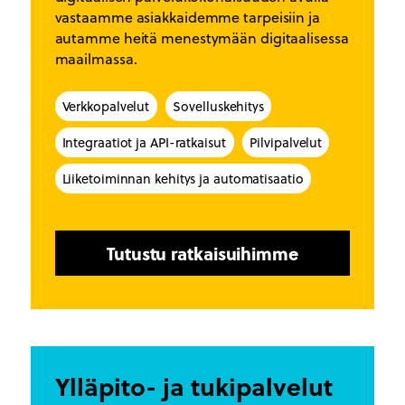
vastaamme asiakkaidemme tarpeisiin ja
autamme heitä menestymään digitaalisessa
maailmassa.
Verkkopalvelut
Sovelluskehitys
Integraatiot ja API-ratkaisut
Pilvipalvelut
Liiketoiminnan kehitys ja automatisaatio
Tutustu ratkaisuihimme
Ylläpito- ja tukipalvelut