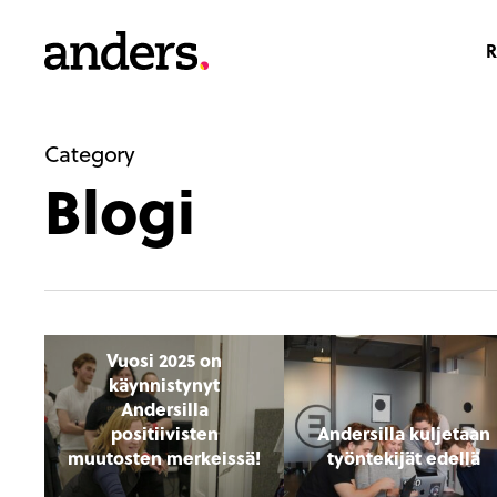
Skip
to
R
main
content
Category
Blogi
Vuosi 2025 on
käynnistynyt
Andersilla
positiivisten
Andersilla kuljetaan
muutosten merkeissä!
työntekijät edellä