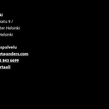
ki
atu 9 /
ter Helsinki
Helsinki
aspalvelu
rt@anders.com
5 843 6699
rtaali