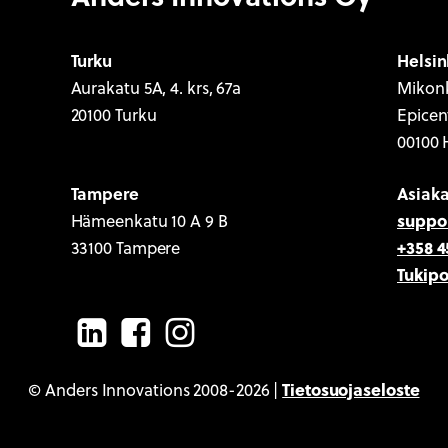
Turku
Helsin
Aurakatu 5A, 4. krs, 67a
Mikonk
20100 Turku
Epicen
00100 
Tampere
Asiak
suppo
Hämeenkatu 10 A 9 B
+358 4
33100 Tampere
Tukipo
LinkedIn
Facebook
Instagram
Tietosuojaseloste
© Anders Innovations 2008-2026 |