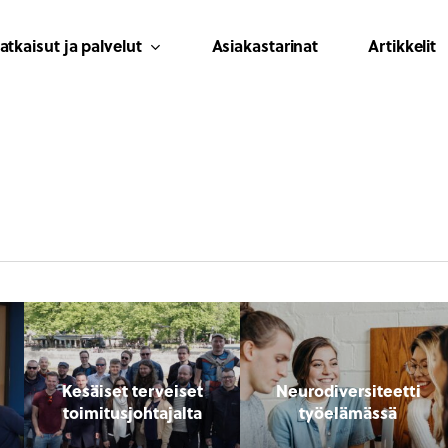
atkaisut ja palvelut
Asiakastarinat
Artikkelit
Kesäiset terveiset
Neurodiversiteetti
toimitusjohtajalta
työelämässä