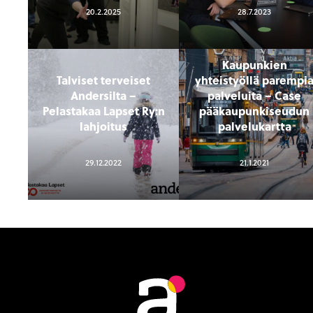
20.2.2025
28.7.2023
Kaupunkien
Talviset terveiset
yhteistyöllä parempi
Andersilta –
palveluita – Case
Pelastakaa Lapset Ry:n
pääkaupunkiseudun
lahjoitus
palvelukartta
29.12.2022
21.1.2021