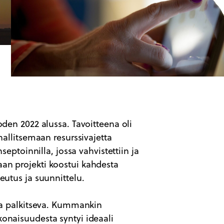
oden 2022 alussa. Tavoitteena oli
 hallitsemaan resurssivajetta
nseptoinnilla, jossa vahvistettiin ja
an projekti koostui kahdesta
eutus ja suunnittelu.
 ja palkitseva. Kummankin
konaisuudesta syntyi ideaali