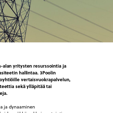
alan yritysten resurssointia ja
siteetin hallintaa. 3Poolin
yhtiöille vertaisvuokrapalvelun,
eettia sekä ylläpitää tai
eja.
ava ja dynaaminen