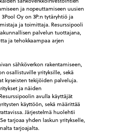
akkaiden sähköverkkoinvestointien
tamiseen ja nopeuttamiseen uusien
3Pool Oy on 3P:n tytäryhtiö ja
istaja ja toimittaja. Resurssipooli
takunnallisen palvelun tuottajana,
utta ja tehokkaampaa arjen
imivan sähköverkon rakentamiseen,
osallistuville yrityksille, sekä
evat kyseisten tekijöiden palveluja.
ritykset ja näiden
 Resurssipoolin avulla käyttäjät
ritysten käyttöön, sekä määrittää
rattavissa. Järjestelmä huolehtii
 Se tarjoaa yhden laskun yritykselle,
alta tarjoajalta.