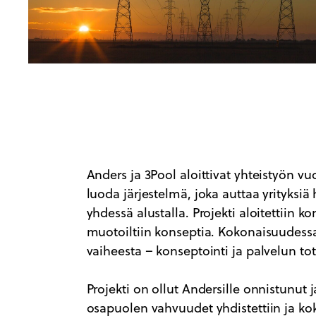
Anders ja 3Pool aloittivat yhteistyön vu
luoda järjestelmä, joka auttaa yrityksiä
yhdessä alustalla. Projekti aloitettiin ko
muotoiltiin konseptia. Kokonaisuudessa
vaiheesta – konseptointi ja palvelun tot
Projekti on ollut Andersille onnistunut
osapuolen vahvuudet yhdistettiin ja ko