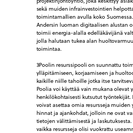
projektinjohtoyhtiö, joka keskittyy asi
sekä muiden infrainvestointien helpot
toimintamallien avulla koko Suomessa. 
Andersin luoman digitaalisen alustan om
toimii energia-alalla edelläkävijänä val
jolla halutaan tukea alan huoltovarmu
toimintaa.
3Poolin resurssipooli on suunnattu to
ylläpitämiseen, korjaamiseen ja huoltoon 
kaikille niille tahoille jotka itse tarvits
Poolia voi käyttää vain mukana olevat y
henkilökohtaisesti kutsutut työntekijät.
voivat asettaa omia resursseja muiden y
hinnat ja ajankohdat, jolloin ne ovat va
tietojen välittämisestä ja laskutuksesta.
vaikka resursseja olisi vuokrattu useamm