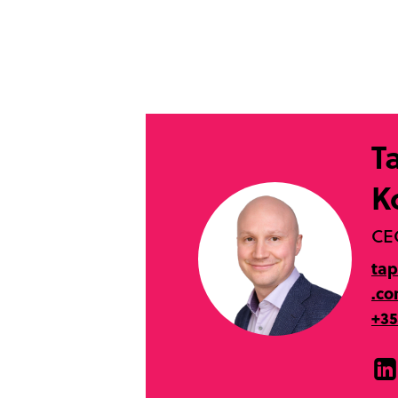
T
K
CE
tap
.c
+35
Lin