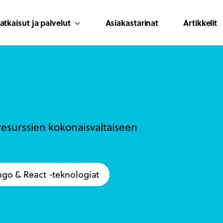
atkaisut ja palvelut
Asiakastarinat
Artikkelit
 resurssien kokonaisvaltaiseen
go & React -teknologiat