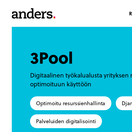
Skip
to
R
main
content
3Pool
Digitaalinen työkalualusta yrityksen
optimoituun käyttöön
Optimoitu resurssienhallinta
Djan
Palveluiden digitalisointi