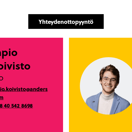
Yhteydenottopyyntö
apio
oivisto
O
io.koivisto@anders
om
8 40 542 8698
kedIn