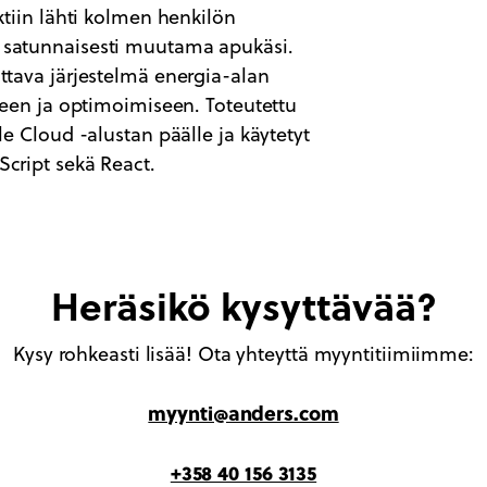
ektiin lähti kolmen henkilön
s satunnaisesti muutama apukäsi.
attava järjestelmä energia-alan
iseen ja optimoimiseen. Toteutettu
le Cloud -alustan päälle ja käytetyt
Script sekä React.
Heräsikö kysyttävää?
Kysy rohkeasti lisää! Ota yhteyttä myyntitiimiimme:
myynti@anders.com
+358 40 156 3135