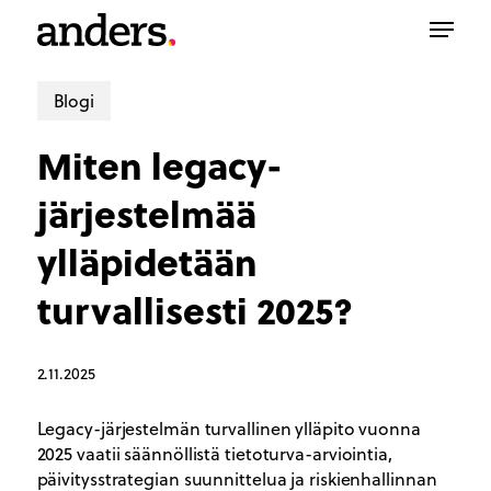
Skip
Menu
to
main
content
Blogi
Miten legacy-
järjestelmää
ylläpidetään
turvallisesti 2025?
2.11.2025
Legacy-järjestelmän turvallinen ylläpito vuonna
2025 vaatii säännöllistä tietoturva-arviointia,
päivitysstrategian suunnittelua ja riskienhallinnan