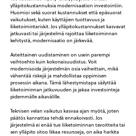
ylläpitokustannuksia modernisaation investointiin.
Huomioi sekä suorat kustannukset että epäsuorat
vaikutukset, kuten käyttäjien tuottavuus ja
liiketoimintariskit. Jos ylläpitokustannukset kasvavat
jatkuvasti tai järjestelmä rajoittaa liiketoiminnan
kehitystä, modernisaatio on järkevää.
Asteittainen uudistaminen on usein parempi
vaihtoehto kuin kokonaisuudistus. Voit
modernisoida järjestelmän osia vaiheittain, mikä
vähentää riskejä ja mahdollistaa oppimisen
prosessin aikana. Tämä lähestymistapa säilyttää
liiketoiminnan jatkuvuuden ja jakaa investointeja
pidemmälle aikavälille.
Teknisen velan vaikutus kasvaa ajan myötä, joten
päätös kannattaa tehdä ennakoivasti. Jos
järjestelmä ei enää tue liiketoiminnan tavoitteita tai
sen ylläpito sitoo liikaa resursseja, on aika harkita