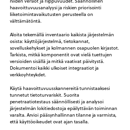
niiden versiot ja riippuvuudet. Säännöllinen
haavoittuvuusanalyysi ja riskien priorisointi
liiketoimintavaikutusten perusteella on
välttämätöntä.
Aloita tekemällä inventaario kaikista järjestelmän
osista: käyttöjärjestelmä, tietokannat,
sovelluskehykset ja kolmannen osapuolen kirjastot.
Tarkista, mitkä komponentit ovat vielä tuettujen
versioiden sisällä ja mitkä vaativat päivitystä.
Dokumentoi kaikki ulkoiset integraatiot ja
verkkoyhteykdet.
Käytä haavoittuvuusskannereitä tunnistaaksesi
tunnetut tietoturvariskit. Suorita
penetraatiotestaus säännöllisesti ja analysoi
järjestelmän lokitiedostoja epäilyttävän toiminnan
varalta. Arvioi pääsynhallinnan tilanne ja varmista,
että käyttöoikeudet ovat ajan tasalla.