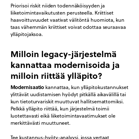
Priorisoi riskit niiden todennäköisyyden ja
liiketoimintavaikutusten perusteella. Kriittiset
haavoittuvuudet vaativat välitöntä huomiota, kun
taas vähemmän kriittiset voivat odottaa seuraavaa
ylläpitojaksoa.
Milloin legacy-järjestelmä
kannattaa modernisoida ja
milloin riittää ylläpito?
Modernisaatio
kannattaa, kun ylläpitokustannukset
ylittävät uudistamisen hyödyt pitkällä aikavälillä tai
kun tietoturvariskit muuttuvat hallitsemattomiksi.
Pelkkä ylläpito riittää, kun järjestelmä toimii
luotettavasti eikä liiketoimintavaatimukset ole
merkittävästi muuttuneet.
Tee kustannus-hyöty-analyysi, jossa vertaat