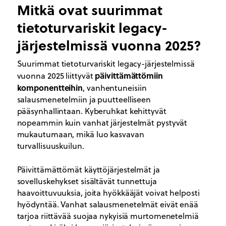
Mitkä ovat suurimmat
tietoturvariskit legacy-
järjestelmissä vuonna 2025?
Suurimmat tietoturvariskit legacy-järjestelmissä
päivittämättömiin
vuonna 2025 liittyvät
komponentteihin
, vanhentuneisiin
salausmenetelmiin ja puutteelliseen
pääsynhallintaan. Kyberuhkat kehittyvät
nopeammin kuin vanhat järjestelmät pystyvät
mukautumaan, mikä luo kasvavan
turvallisuuskuilun.
Päivittämättömät käyttöjärjestelmät ja
sovelluskehykset sisältävät tunnettuja
haavoittuvuuksia, joita hyökkääjät voivat helposti
hyödyntää. Vanhat salausmenetelmät eivät enää
tarjoa riittävää suojaa nykyisiä murtomenetelmiä