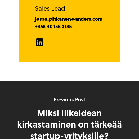
Sales Lead
jesse.pihkanen@anders.com
+358 40 156 3135
LinkedIn
Previous Post
Miksi liikeidean
kirkastaminen on tärkeää
startup-yrityksille?