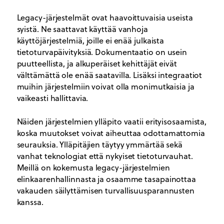
Legacy-järjestelmät ovat haavoittuvaisia useista
syistä. Ne saattavat käyttää vanhoja
käyttöjärjestelmiä, joille ei enää julkaista
tietoturvapäivityksiä. Dokumentaatio on usein
puutteellista, ja alkuperäiset kehittäjät eivät
välttämättä ole enää saatavilla. Lisäksi integraatiot
muihin järjestelmiin voivat olla monimutkaisia ja
vaikeasti hallittavia.
Näiden järjestelmien ylläpito vaatii erityisosaamista,
koska muutokset voivat aiheuttaa odottamattomia
seurauksia. Ylläpitäjien täytyy ymmärtää sekä
vanhat teknologiat että nykyiset tietoturvauhat.
Meillä on kokemusta legacy-järjestelmien
elinkaarenhallinnasta ja osaamme tasapainottaa
vakauden säilyttämisen turvallisuusparannusten
kanssa.