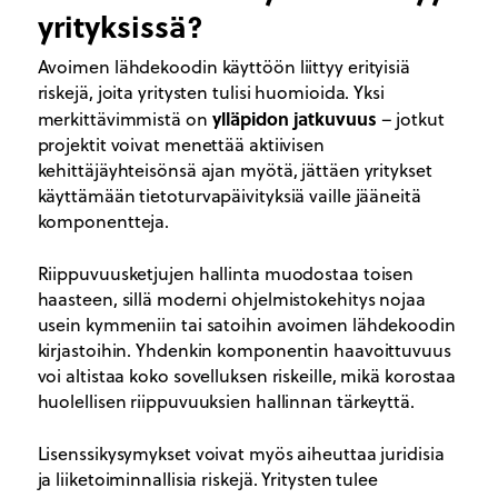
yrityksissä?
Avoimen lähdekoodin käyttöön liittyy erityisiä
riskejä, joita yritysten tulisi huomioida. Yksi
ylläpidon jatkuvuus
merkittävimmistä on
– jotkut
projektit voivat menettää aktiivisen
kehittäjäyhteisönsä ajan myötä, jättäen yritykset
käyttämään tietoturvapäivityksiä vaille jääneitä
komponentteja.
Riippuvuusketjujen hallinta muodostaa toisen
haasteen, sillä moderni ohjelmistokehitys nojaa
usein kymmeniin tai satoihin avoimen lähdekoodin
kirjastoihin. Yhdenkin komponentin haavoittuvuus
voi altistaa koko sovelluksen riskeille, mikä korostaa
huolellisen riippuvuuksien hallinnan tärkeyttä.
Lisenssikysymykset voivat myös aiheuttaa juridisia
ja liiketoiminnallisia riskejä. Yritysten tulee