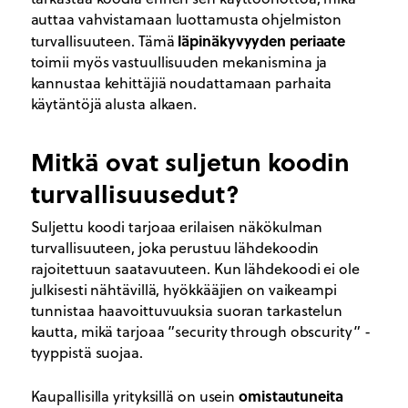
auttaa vahvistamaan luottamusta ohjelmiston
läpinäkyvyyden periaate
turvallisuuteen. Tämä
toimii myös vastuullisuuden mekanismina ja
kannustaa kehittäjiä noudattamaan parhaita
käytäntöjä alusta alkaen.
Mitkä ovat suljetun koodin
turvallisuusedut?
Suljettu koodi tarjoaa erilaisen näkökulman
turvallisuuteen, joka perustuu lähdekoodin
rajoitettuun saatavuuteen. Kun lähdekoodi ei ole
julkisesti nähtävillä, hyökkääjien on vaikeampi
tunnistaa haavoittuvuuksia suoran tarkastelun
kautta, mikä tarjoaa ”security through obscurity” -
tyyppistä suojaa.
omistautuneita
Kaupallisilla yrityksillä on usein