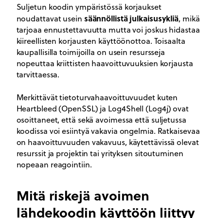
Suljetun koodin ympäristössä korjaukset
säännöllistä julkaisusykliä
noudattavat usein
, mikä
tarjoaa ennustettavuutta mutta voi joskus hidastaa
kiireellisten korjausten käyttöönottoa. Toisaalta
kaupallisilla toimijoilla on usein resursseja
nopeuttaa kriittisten haavoittuvuuksien korjausta
tarvittaessa.
Merkittävät tietoturvahaavoittuvuudet kuten
Heartbleed (OpenSSL) ja Log4Shell (Log4j) ovat
osoittaneet, että sekä avoimessa että suljetussa
koodissa voi esiintyä vakavia ongelmia. Ratkaisevaa
on haavoittuvuuden vakavuus, käytettävissä olevat
resurssit ja projektin tai yrityksen sitoutuminen
nopeaan reagointiin.
Mitä riskejä avoimen
lähdekoodin käyttöön liittyy