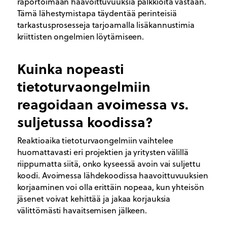
raportoimaan haavoittuvuuksia palkkioita vastaan.
Tämä lähestymistapa täydentää perinteisiä
tarkastusprosesseja tarjoamalla lisäkannustimia
kriittisten ongelmien löytämiseen.
Kuinka nopeasti
tietoturvaongelmiin
reagoidaan avoimessa vs.
suljetussa koodissa?
Reaktioaika tietoturvaongelmiin vaihtelee
huomattavasti eri projektien ja yritysten välillä
riippumatta siitä, onko kyseessä avoin vai suljettu
koodi. Avoimessa lähdekoodissa haavoittuvuuksien
korjaaminen voi olla erittäin nopeaa, kun yhteisön
jäsenet voivat kehittää ja jakaa korjauksia
välittömästi havaitsemisen jälkeen.