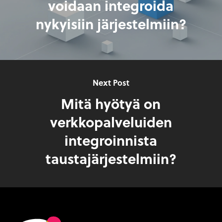
voidaan integroida
nykyisiin järjestelmiin?
Next Post
Mitä hyötyä on
verkkopalveluiden
integroinnista
taustajärjestelmiin?