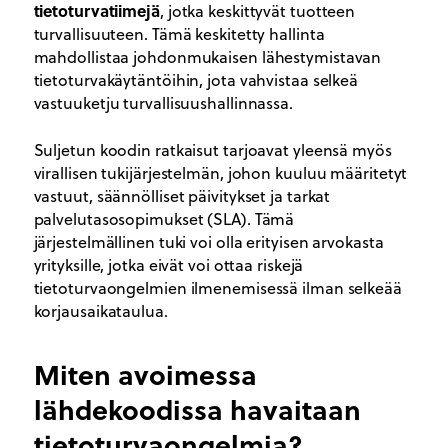
tietoturvatiimejä
, jotka keskittyvät tuotteen
turvallisuuteen. Tämä keskitetty hallinta
mahdollistaa johdonmukaisen lähestymistavan
tietoturvakäytäntöihin, jota vahvistaa selkeä
vastuuketju turvallisuushallinnassa.
Suljetun koodin ratkaisut tarjoavat yleensä myös
virallisen tukijärjestelmän, johon kuuluu määritetyt
vastuut, säännölliset päivitykset ja tarkat
palvelutasosopimukset (SLA). Tämä
järjestelmällinen tuki voi olla erityisen arvokasta
yrityksille, jotka eivät voi ottaa riskejä
tietoturvaongelmien ilmenemisessä ilman selkeää
korjausaikataulua.
Miten avoimessa
lähdekoodissa havaitaan
tietoturvaongelmia?