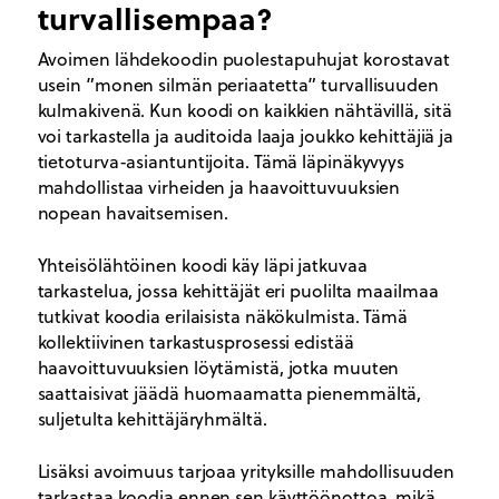
turvallisempaa?
Avoimen lähdekoodin puolestapuhujat korostavat
usein ”monen silmän periaatetta” turvallisuuden
kulmakivenä. Kun koodi on kaikkien nähtävillä, sitä
voi tarkastella ja auditoida laaja joukko kehittäjiä ja
tietoturva-asiantuntijoita. Tämä läpinäkyvyys
mahdollistaa virheiden ja haavoittuvuuksien
nopean havaitsemisen.
Yhteisölähtöinen koodi käy läpi jatkuvaa
tarkastelua, jossa kehittäjät eri puolilta maailmaa
tutkivat koodia erilaisista näkökulmista. Tämä
kollektiivinen tarkastusprosessi edistää
haavoittuvuuksien löytämistä, jotka muuten
saattaisivat jäädä huomaamatta pienemmältä,
suljetulta kehittäjäryhmältä.
Lisäksi avoimuus tarjoaa yrityksille mahdollisuuden
tarkastaa koodia ennen sen käyttöönottoa, mikä