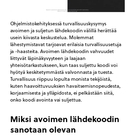
Ohjelmistokehityksessä turvallisuuskysymys
avoimen ja suljetun lähdekoodin välillä herättää
usein kiivasta keskustelua. Molemmat
lähestymistavat tarjoavat erilaisia turvallisuusetuja
ja -haasteita. Avoimen lähdekoodin vahvuudet
liittyvät läpinäkyvyyteen ja laajaan
yhteisötarkastukseen, kun taas suljettu koodi voi
hyötyä keskitetymmästä valvonnasta ja tuesta.
Turvallisuus riippuu lopulta monista tekijöistä,
kuten haavoittuvuuksien havaitsemisnopeudesta,
korjaamisesta ja ylläpidosta, ei pelkästään siitä,
onko koodi avointa vai suljettua.
Miksi avoimen lähdekoodin
sanotaan olevan