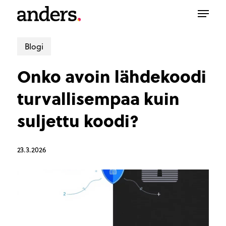
Skip
Menu
to
main
content
Blogi
Onko avoin lähdekoodi
turvallisempaa kuin
suljettu koodi?
23.3.2026