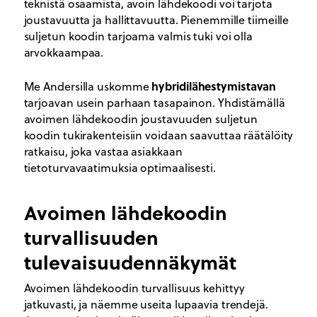
teknistä osaamista, avoin lähdekoodi voi tarjota
joustavuutta ja hallittavuutta. Pienemmille tiimeille
suljetun koodin tarjoama valmis tuki voi olla
arvokkaampaa.
hybridilähestymistavan
Me Andersilla uskomme
tarjoavan usein parhaan tasapainon. Yhdistämällä
avoimen lähdekoodin joustavuuden suljetun
koodin tukirakenteisiin voidaan saavuttaa räätälöity
ratkaisu, joka vastaa asiakkaan
tietoturvavaatimuksia optimaalisesti.
Avoimen lähdekoodin
turvallisuuden
tulevaisuudennäkymät
Avoimen lähdekoodin turvallisuus kehittyy
jatkuvasti, ja näemme useita lupaavia trendejä.