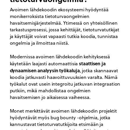
Avoimen lähdekoodin ekosysteemi hyödyntää
monikerroksista tietoturvaongelmien
havaitsemisjärjestelmää. Ytimessä on yhteisöllinen
tarkastusprosessi, jossa kehittäjät, tietoturvatutkijat
ja käyttäjät voivat vapaasti tutkia koodia, tunnistaa
ongelmia ja ilmoittaa niistä.
Modernissa avoimen lähdekoodin kehityksessä
staattisen ja
käytetään laajasti automaattisia
dynaamisen analyysin työkaluja
, jotka skannaavat
koodia jatkuvasti haavoittuvuuksien varalta. Nämä
työkalut ovat usein integroitu jatkuvan integraation
putkiin, mikä mahdollistaa ongelmien
havaitsemisen jo aikaisessa vaiheessa.
Monet merkittävät avoimen lähdekoodin projektit
hyödyntävät myös bug bounty -ohjelmia, jotka
kannustavat tietoturvatutkijoita etsimään ja