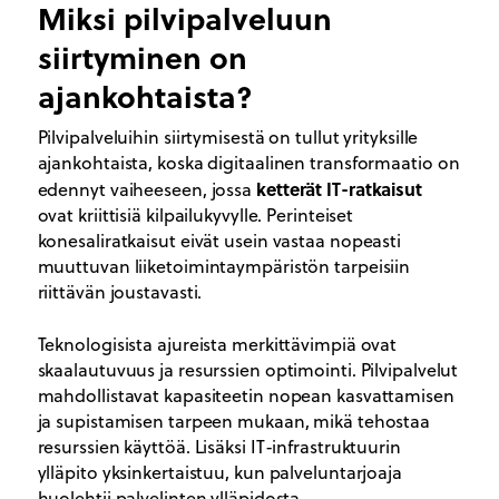
Miksi pilvipalveluun
siirtyminen on
ajankohtaista?
Pilvipalveluihin siirtymisestä on tullut yrityksille
ajankohtaista, koska digitaalinen transformaatio on
ketterät IT-ratkaisut
edennyt vaiheeseen, jossa
ovat kriittisiä kilpailukyvylle. Perinteiset
konesaliratkaisut eivät usein vastaa nopeasti
muuttuvan liiketoimintaympäristön tarpeisiin
riittävän joustavasti.
Teknologisista ajureista merkittävimpiä ovat
skaalautuvuus ja resurssien optimointi. Pilvipalvelut
mahdollistavat kapasiteetin nopean kasvattamisen
ja supistamisen tarpeen mukaan, mikä tehostaa
resurssien käyttöä. Lisäksi IT-infrastruktuurin
ylläpito yksinkertaistuu, kun palveluntarjoaja
huolehtii palvelinten ylläpidosta.