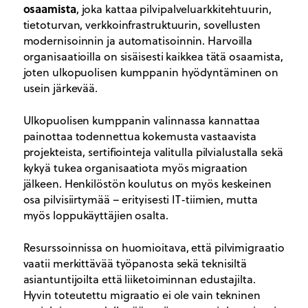
osaamista
, joka kattaa pilvipalveluarkkitehtuurin,
tietoturvan, verkkoinfrastruktuurin, sovellusten
modernisoinnin ja automatisoinnin. Harvoilla
organisaatioilla on sisäisesti kaikkea tätä osaamista,
joten ulkopuolisen kumppanin hyödyntäminen on
usein järkevää.
Ulkopuolisen kumppanin valinnassa kannattaa
painottaa todennettua kokemusta vastaavista
projekteista, sertifiointeja valitulla pilvialustalla sekä
kykyä tukea organisaatiota myös migraation
jälkeen. Henkilöstön koulutus on myös keskeinen
osa pilvisiirtymää – erityisesti IT-tiimien, mutta
myös loppukäyttäjien osalta.
Resurssoinnissa on huomioitava, että pilvimigraatio
vaatii merkittävää työpanosta sekä teknisiltä
asiantuntijoilta että liiketoiminnan edustajilta.
Hyvin toteutettu migraatio ei ole vain tekninen