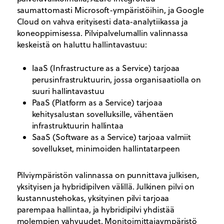
saumattomasti Microsoft-ympäristöihin, ja Google
Cloud on vahva erityisesti data-analytiikassa ja
koneoppimisessa. Pilvipalvelumallin valinnassa
keskeistä on haluttu hallintavastuu:
IaaS (Infrastructure as a Service) tarjoaa
perusinfrastruktuurin, jossa organisaatiolla on
suuri hallintavastuu
PaaS (Platform as a Service) tarjoaa
kehitysalustan sovelluksille, vähentäen
infrastruktuurin hallintaa
SaaS (Software as a Service) tarjoaa valmiit
sovellukset, minimoiden hallintatarpeen
Pilviympäristön valinnassa on punnittava julkisen,
yksityisen ja hybridipilven välillä. Julkinen pilvi on
kustannustehokas, yksityinen pilvi tarjoaa
parempaa hallintaa, ja hybridipilvi yhdistää
molempien vahvuudet. Monitoimittajaympäristö