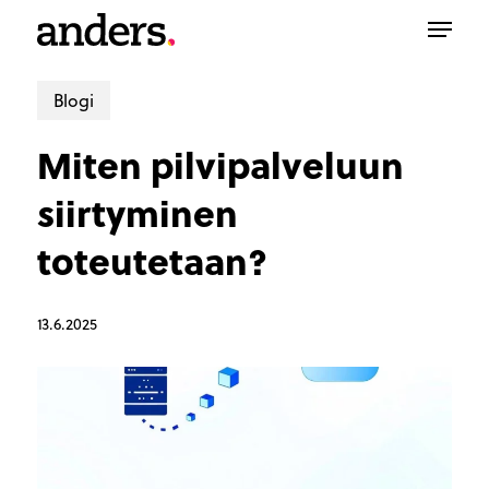
Skip
Menu
to
main
content
Blogi
Miten pilvipalveluun
siirtyminen
toteutetaan?
13.6.2025