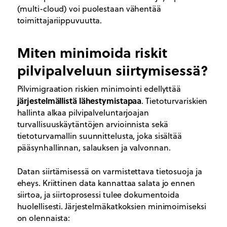
(multi-cloud) voi puolestaan vähentää
toimittajariippuvuutta.
Miten minimoida riskit
pilvipalveluun siirtymisessä?
Pilvimigraation riskien minimointi edellyttää
järjestelmällistä lähestymistapaa
. Tietoturvariskien
hallinta alkaa pilvipalveluntarjoajan
turvallisuuskäytäntöjen arvioinnista sekä
tietoturvamallin suunnittelusta, joka sisältää
pääsynhallinnan, salauksen ja valvonnan.
Datan siirtämisessä on varmistettava tietosuoja ja
eheys. Kriittinen data kannattaa salata jo ennen
siirtoa, ja siirtoprosessi tulee dokumentoida
huolellisesti. Järjestelmäkatkoksien minimoimiseksi
on olennaista: