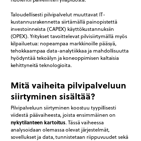
Taloudellisesti pilvipalvelut muuttavat IT-
kustannusrakennetta siirtämällä painopistettä
investoinneista (CAPEX) käyttökustannuksiin
(OPEX). Yritykset tavoittelevat pilvisiirtymällä myös
kilpailuetua: nopeampaa markkinoille pääsyä,
tehokkaampaa data-analytiikkaa ja mahdollisuutta
hyödyntää tekoälyn ja koneoppimisen kaltaisia
kehittyneitä teknologioita.
Mitä vaiheita pilvipalveluun
siirtyminen sisältää?
Pilvipalveluun siirtyminen koostuu tyypillisesti
viidestä päävaiheesta, joista ensimmäinen on
nykytilanteen kartoitus
. Tässä vaiheessa
analysoidaan olemassa olevat järjestelmät,
sovellukset ja data, tunnistetaan riippuvuudet sekä