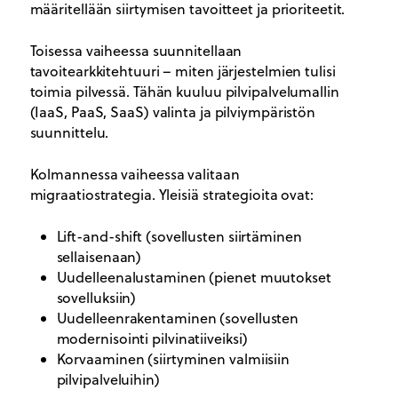
määritellään siirtymisen tavoitteet ja prioriteetit.
Toisessa vaiheessa suunnitellaan
tavoitearkkitehtuuri – miten järjestelmien tulisi
toimia pilvessä. Tähän kuuluu pilvipalvelumallin
(IaaS, PaaS, SaaS) valinta ja pilviympäristön
suunnittelu.
Kolmannessa vaiheessa valitaan
migraatiostrategia. Yleisiä strategioita ovat:
Lift-and-shift (sovellusten siirtäminen
sellaisenaan)
Uudelleenalustaminen (pienet muutokset
sovelluksiin)
Uudelleenrakentaminen (sovellusten
modernisointi pilvinatiiveiksi)
Korvaaminen (siirtyminen valmiisiin
pilvipalveluihin)