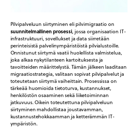
Pilvipalveluun siirtyminen eli pilvimigraatio on
suunnitelmallinen prosessi
, jossa organisaation IT-
infrastruktuuri, sovellukset ja data siirretään
perinteisistä palvelinympäristöistä pilvialustoille.
Onnistunut siirtymä vaatii huolellista valmistelua,
joka alkaa nykytilanteen kartoituksesta ja
tavoitteiden määrittelystä. Tämän jälkeen laaditaan
migraatiostrategia, valitaan sopivat pilvipalvelut ja
toteutetaan siirtymä vaiheittain. Prosessissa on
tärkeää huomioida tietoturva, kustannukset,
henkilöstön osaaminen sekä liiketoiminnan
jatkuvuus. Oikein toteutettuna pilvipalveluun
siirtyminen mahdollistaa joustavamman,
kustannustehokkaamman ja ketterämmän IT-
ympäristön.