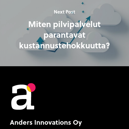
Next Post
Miten pilvipalvelut
parantavat
kustannustehokkuutta?
Anders Innovations Oy