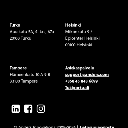
Turku
Helsinki
Aurakatu 5A, 4. krs, 67a
Mikonkatu 9 /
20100 Turku
Epicenter Helsinki
00100 Helsinki
Tampere
Asiakaspalvelu
support@anders.com
Hämeenkatu 10 A 9 B
+358 45 843 6699
33100 Tampere
Tukiportaali
LinkedIn
Facebook
Instagram
Tietosuojaseloste
© Anders Innovations 2008-2026 |