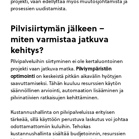
projekti, vaan edellyttää myös muutosjohtamista ja
prosessien uudistamista.
Pilvisiirtymän jälkeen –
miten varmistaa jatkuva
kehitys?
Pilvipalveluihin siirtyminen ei ole kertaluontoinen
Pilviympäristön
projekti vaan jatkuva matka.
optimointi
on keskeistä pitkän aikavälin hyötyjen
saavuttamiseksi. Tähän kuuluu resurssien käytön
säännöllinen arviointi, automaation lisääminen ja
pilvinatiivien ratkaisujen kehittäminen.
Kustannushallinta on pilvipalveluissa erityisen
tärkeää, sillä käyttöön perustuva laskutus voi johtaa
odottamattomiin kuluihin. Tehokas
kustannushallinta sisältää budjetoinnin, resurssien