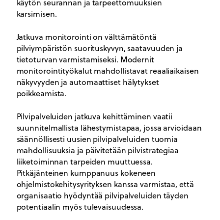
käytön seurannan ja tarpeettomuuksien
karsimisen.
Jatkuva monitorointi on välttämätöntä
pilviympäristön suorituskyvyn, saatavuuden ja
tietoturvan varmistamiseksi. Modernit
monitorointityökalut mahdollistavat reaaliaikaisen
näkyvyyden ja automaattiset hälytykset
poikkeamista.
Pilvipalveluiden jatkuva kehittäminen vaatii
suunnitelmallista lähestymistapaa, jossa arvioidaan
säännöllisesti uusien pilvipalveluiden tuomia
mahdollisuuksia ja päivitetään pilvistrategiaa
liiketoiminnan tarpeiden muuttuessa.
Pitkäjänteinen kumppanuus kokeneen
ohjelmistokehitysyrityksen kanssa varmistaa, että
organisaatio hyödyntää pilvipalveluiden täyden
potentiaalin myös tulevaisuudessa.