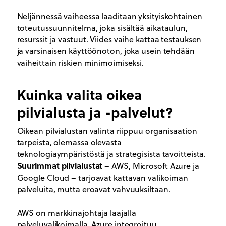
Neljännessä vaiheessa laaditaan yksityiskohtainen
toteutussuunnitelma, joka sisältää aikataulun,
resurssit ja vastuut. Viides vaihe kattaa testauksen
ja varsinaisen käyttöönoton, joka usein tehdään
vaiheittain riskien minimoimiseksi.
Kuinka valita oikea
pilvialusta ja -palvelut?
Oikean pilvialustan valinta riippuu organisaation
tarpeista, olemassa olevasta
teknologiaympäristöstä ja strategisista tavoitteista.
Suurimmat pilvialustat
– AWS, Microsoft Azure ja
Google Cloud – tarjoavat kattavan valikoiman
palveluita, mutta eroavat vahvuuksiltaan.
AWS on markkinajohtaja laajalla
palveluvalikoimalla, Azure integroituu