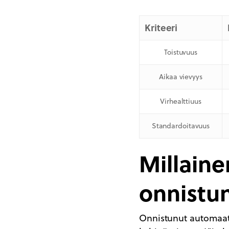
Kriteeri
Toistuvuus
Aikaa vievyys
Virhealttiuus
Standardoitavuus
Millaine
onnistun
Onnistunut automaat