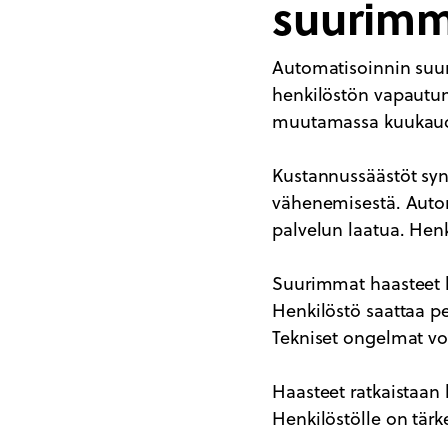
suurimm
Automatisoinnin suu
henkilöstön vapautum
muutamassa kuukaude
Kustannussäästöt syn
vähenemisestä. Autom
palvelun laatua. Henk
Suurimmat haasteet li
Henkilöstö saattaa p
Tekniset ongelmat vo
Haasteet ratkaistaan h
Henkilöstölle on tär