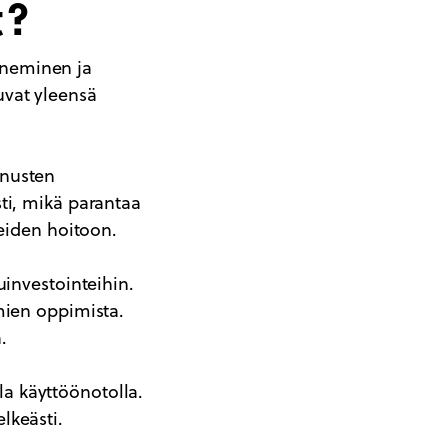
t?
eneminen ja
uvat yleensä
nnusten
ti, mikä parantaa
teiden hoitoon.
uinvestointeihin.
mien oppimista.
.
lla käyttöönotolla.
lkeästi.