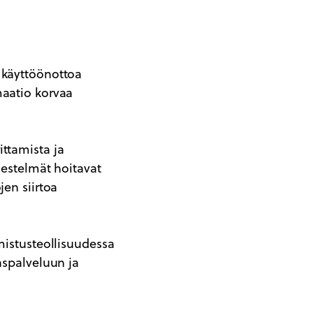
käyttöönottoa
maatio korvaa
ttamista ja
jestelmät hoitavat
jen siirtoa
mistusteollisuudessa
aspalveluun ja