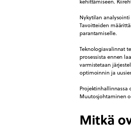
kehittämiseen. Kiire
Nykytilan analysoint
Tavoitteiden määritt
parantamiselle.
Teknologiavalinnat te
prosessista ennen la
varmistetaan järjeste
optimoinnin ja uusie
Projektinhallinnassa 
Muutosjohtaminen on k
Mitkä o