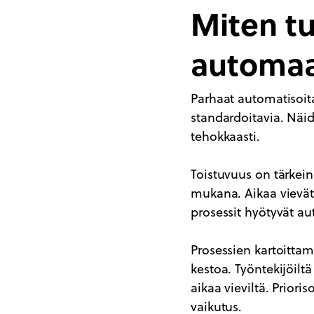
Miten tu
automaa
Parhaat automatisoit
standardoitavia. Näid
tehokkaasti.
Toistuvuus on tärkein
mukana. Aikaa vievät 
prosessit hyötyvät a
Prosessien kartoitta
kestoa. Työntekijöiltä
aikaa vieviltä. Prior
vaikutus.