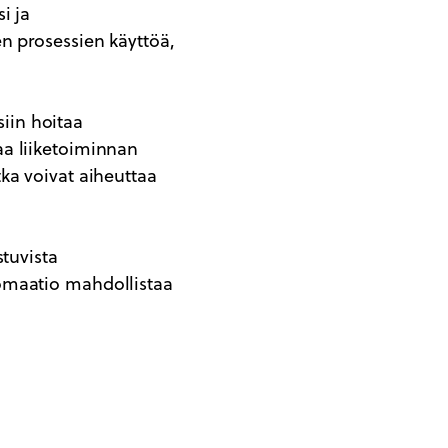
i ja
n prosessien käyttöä,
siin hoitaa
aa liiketoiminnan
otka voivat aiheuttaa
stuvista
omaatio mahdollistaa