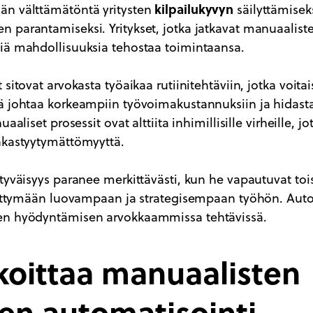
kilpailukyvyn
än välttämätöntä yritysten
säilyttämiseks
 parantamiseksi. Yritykset, jotka jatkavat manuaaliste
iä mahdollisuuksia tehostaa toimintaansa.
sitovat arvokasta työaikaa rutiinitehtäviin, jotka voitai
ä johtaa korkeampiin työvoimakustannuksiin ja hidast
aaliset prosessit ovat alttiita inhimillisille virheille, j
akastyytymättömyyttä.
tyväisyys paranee merkittävästi, kun he vapautuvat toi
skittymään luovampaan ja strategisempaan työhön. Aut
en hyödyntämisen arvokkaammissa tehtävissä.
koittaa manuaalisten
en automatisointi