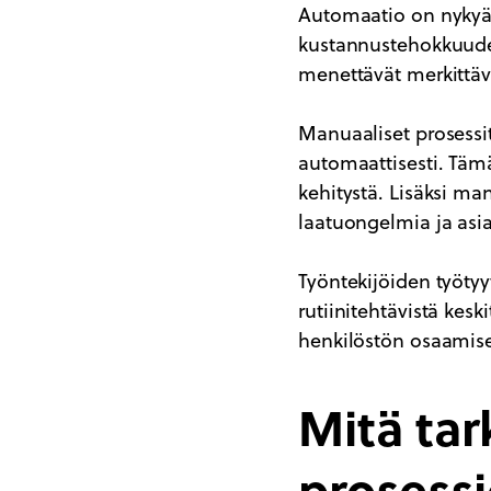
Automaatio on nykyä
kustannustehokkuuden
menettävät merkittäv
Manuaaliset prosessit 
automaattisesti. Täm
kehitystä. Lisäksi manu
laatuongelmia ja asi
Työntekijöiden työtyy
rutiinitehtävistä ke
henkilöstön osaamis
Mitä tar
prosessi