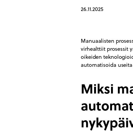
26.11.2025
Manuaalisten prosessi
virhealttiit prosessit
oikeiden teknologioi
automatisoida useita 
Miksi m
automati
nykypäiv