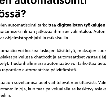
össä?
digitaalisten työkalujen
ien automatisointi tarkoittaa
hoitamiseksi ilman jatkuvaa ihmisen väliintuloa. Auto
t ohjelmistopohjaisilla ratkaisuilla.
omaatio voi koskea laskujen käsittelyä, maksujen suori
Asiakaspalvelussa chatbotit ja automaattiset vastausjär
elyt. Tiedonhallinnassa automaatio voi tarkoittaa tieto
ja raporttien automaattista päivittämistä.
maation soveltamisalueet vaihtelevat merkittävästi. Val
tantolinjoja, kun taas palvelualalla se keskittyy asiak
seihin.