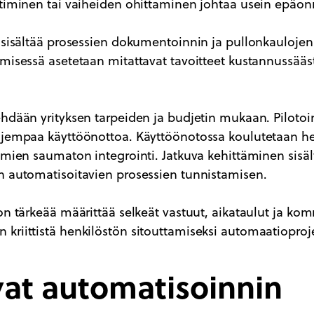
htiminen tai vaiheiden ohittaminen johtaa usein epäon
i sisältää prosessien dokumentoinnin ja pullonkaulojen
ämisessä asetetaan mitattavat tavoitteet kustannussääs
hdään yrityksen tarpeiden ja budjetin mukaan. Pilotoin
ajempaa käyttöönottoa. Käyttöönotossa koulutetaan he
lmien saumaton integrointi. Jatkuva kehittäminen sisäl
n automatisoitavien prosessien tunnistamisen.
on tärkeää määrittää selkeät vastuut, aikataulut ja k
riittistä henkilöstön sitouttamiseksi automaatioproje
vat automatisoinnin