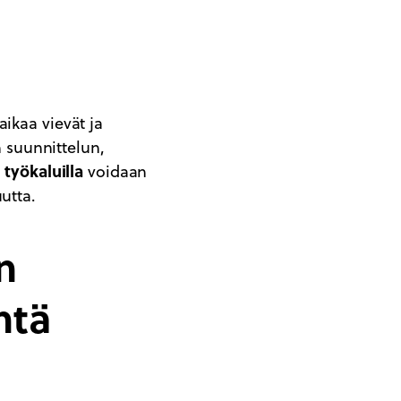
aikaa vievät ja
n suunnittelun,
a työkaluilla
voidaan
utta.
n
ntä