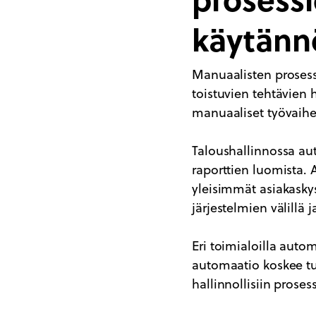
käytänn
Manuaalisten prosess
toistuvien tehtävien 
manuaaliset työvaihee
Taloushallinnossa aut
raporttien luomista. 
yleisimmät asiakaskys
järjestelmien välillä 
Eri toimialoilla auto
automaatio koskee tuo
hallinnollisiin proses