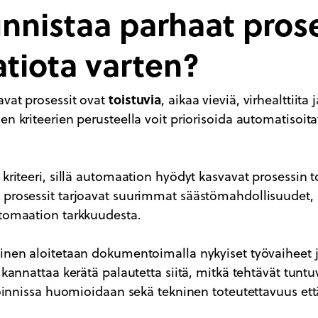
nnistaa parhaat prose
tiota varten?
toistuvia
avat prosessit ovat
, aikaa vieviä, virhealttiita 
en kriteerien perusteella voit priorisoida automatisoita
 kriteeri, sillä automaation hyödyt kasvavat prosessin 
prosessit tarjoavat suurimmat säästömahdollisuudet, ku
utomaation tarkkuudesta.
minen aloitetaan dokumentoimalla nykyiset työvaiheet 
 kannattaa kerätä palautetta siitä, mitkä tehtävät tuntuv
isoinnissa huomioidaan sekä tekninen toteutettavuus ett