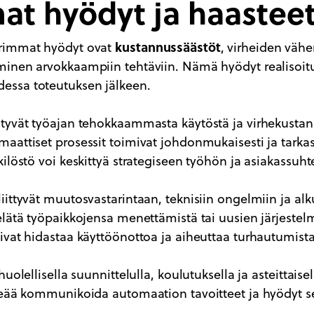
at hyödyt ja haastee
kustannussäästöt
rimmat hyödyt ovat
, virheiden väh
inen arvokkaampiin tehtäviin. Nämä hyödyt realisoit
ssa toteutuksen jälkeen.
tyvät työajan tehokkaammasta käytöstä ja virhekusta
aattiset prosessit toimivat johdonmukaisesti ja tarkas
ilöstö voi keskittyä strategiseen työhön ja asiakassuh
ittyvät muutosvastarintaan, teknisiin ongelmiin ja alk
elätä työpaikkojensa menettämistä tai uusien järjestel
ivat hidastaa käyttöönottoa ja aiheuttaa turhautumista
uolellisella suunnittelulla, koulutuksella ja asteittaise
keää kommunikoida automaation tavoitteet ja hyödyt se