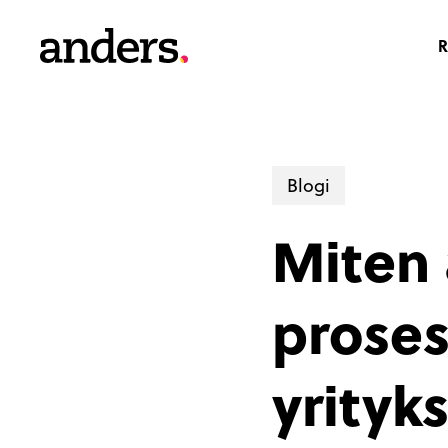
Skip
to
R
main
content
Blogi
Miten 
proses
yrityk