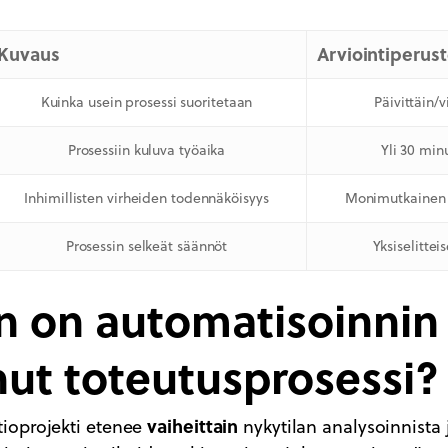
Kuvaus
Arviointiperus
Kuinka usein prosessi suoritetaan
Päivittäin/v
Prosessiin kuluva työaika
Yli 30 min
Inhimillisten virheiden todennäköisyys
Monimutkainen t
Prosessin selkeät säännöt
Yksiselittei
n on automatisoinnin
ut toteutusprosessi?
vaiheittain
ioprojekti etenee
nykytilan analysoinnista