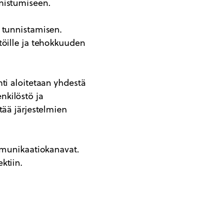
nistumiseen.
 tunnistamisen.
töille ja tehokkuuden
ti aloitetaan yhdestä
nkilöstö ja
tää järjestelmien
ommunikaatiokanavat.
ktiin.