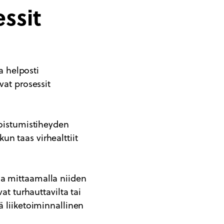
ssit
ja helposti
vat prosessit
toistumistiheyden
n taas virhealttiit
ja mittaamalla niiden
at turhauttavilta tai
ä liiketoiminnallinen