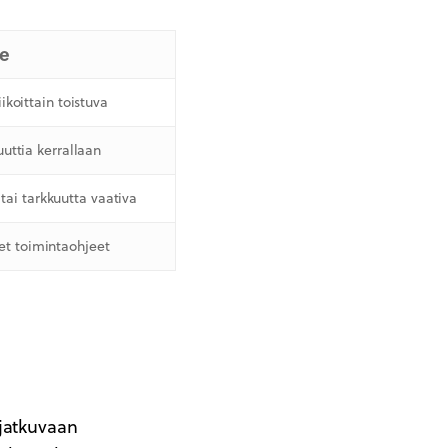
te
iikoittain toistuva
uuttia kerrallaan
ai tarkkuutta vaativa
set toimintaohjeet
 jatkuvaan