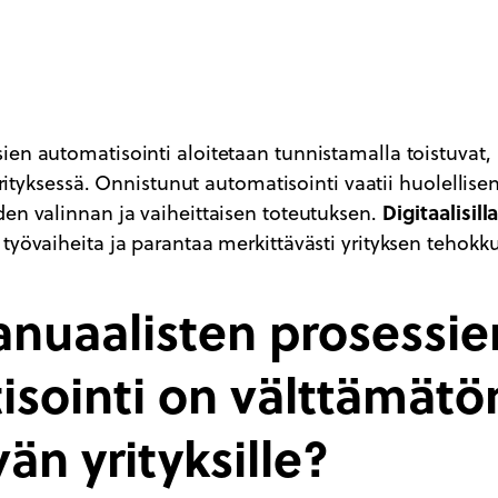
en automatisointi aloitetaan tunnistamalla toistuvat, 
 yrityksessä. Onnistunut automatisointi vaatii huolellise
Digitaalisill
den valinnan ja vaiheittaisen toteutuksen.
työvaiheita ja parantaa merkittävästi yrityksen tehokku
anuaalisten prosessie
sointi on välttämätö
än yrityksille?