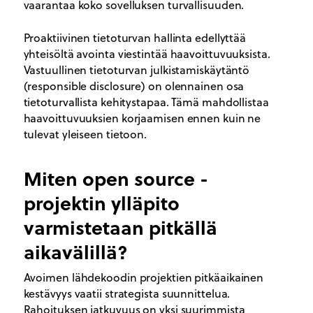
vaarantaa koko sovelluksen turvallisuuden.
Proaktiivinen tietoturvan hallinta edellyttää
yhteisöltä avointa viestintää haavoittuvuuksista.
Vastuullinen tietoturvan julkistamiskäytäntö
(responsible disclosure) on olennainen osa
tietoturvallista kehitystapaa. Tämä mahdollistaa
haavoittuvuuksien korjaamisen ennen kuin ne
tulevat yleiseen tietoon.
Miten open source -
projektin ylläpito
varmistetaan pitkällä
aikavälillä?
Avoimen lähdekoodin projektien pitkäaikainen
kestävyys vaatii strategista suunnittelua.
Rahoituksen jatkuvuus on yksi suurimmista