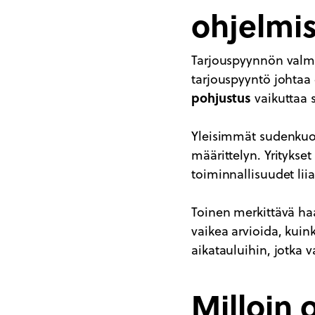
ohjelmis
Tarjouspyynnön valmis
tarjouspyyntö johtaa 
pohjustus
vaikuttaa s
Yleisimmät sudenkuop
määrittelyn. Yritykse
toiminnallisuudet liia
Toinen merkittävä ha
vaikea arvioida, kuin
aikatauluihin, jotka 
Milloin o