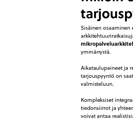
tarjous
Sisäinen osaaminen ei 
arkkitehtuuriratkaisuj
mikropalveluarkkite
ymmärrystä.
Aikataulupaineet ja 
tarjouspyyntö on saata
valmisteluun.
Kompleksiset integraat
tiedonsiirrot ja yhte
voivat antaa realistisi