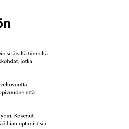
ön
n sisäisiltä tiimeiltä.
iskohdat, jotka
oveltuvuutta
sopivuuden että
n ydin. Kokenut
ä liian optimistisia