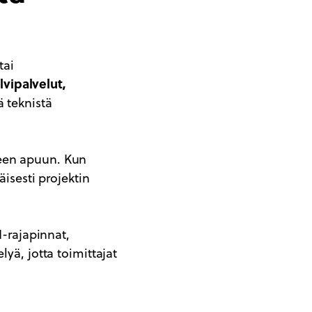
tai
lvipalvelut,
ä teknistä
seen apuun. Kun
äisesti projektin
I-rajapinnat,
lyä, jotta toimittajat