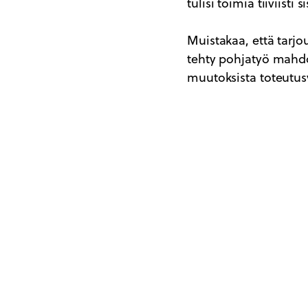
tulisi toimia tiiviisti 
Muistakaa, että tarj
tehty pohjatyö mahdol
muutoksista toteutus