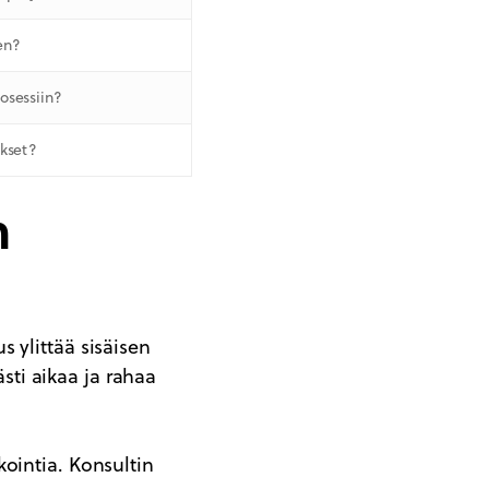
en?
osessiin?
okset?
n
 ylittää sisäisen
ti aikaa ja rahaa
ointia. Konsultin