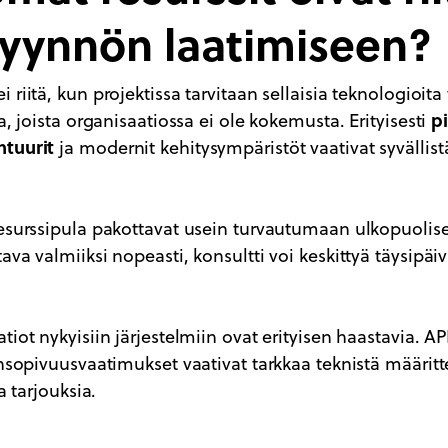
pyynnön laatimiseen?
riitä, kun projektissa tarvitaan sellaisia teknologioita 
pi
a, joista organisaatiossa ei ole kokemusta. Erityisesti
htuurit
ja modernit kehitysympäristöt vaativat syvällist
resurssipula pakottavat usein turvautumaan ulkopuoli
va valmiiksi nopeasti, konsultti voi keskittyä täysipäiv
iot nykyisiin järjestelmiin ovat erityisen haastavia. AP
ensopivuusvaatimukset vaativat tarkkaa teknistä määritte
a tarjouksia.