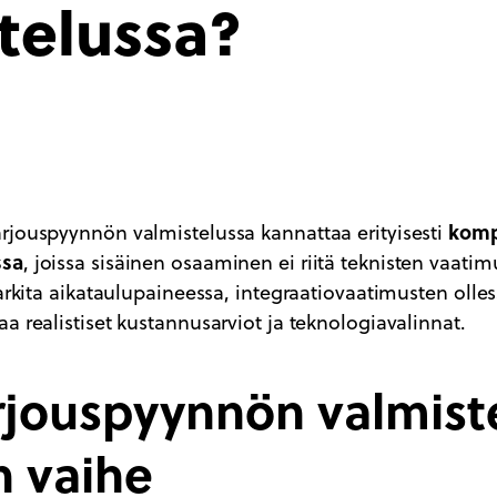
telussa?
komp
rjouspyynnön valmistelussa kannattaa erityisesti
ssa
, joissa sisäinen osaaminen ei riitä teknisten vaati
harkita aikataulupaineessa, integraatiovaatimusten olle
a realistiset kustannusarviot ja teknologiavalinnat.
rjouspyynnön valmist
en vaihe