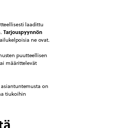
eellisesti laadittu
Tarjouspyynnön
a.
ailukelpoisia ne ovat.
musten puutteellisen
ai määrittelevät
ä asiantuntemusta on
aa tiukoihin
tä