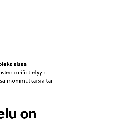
leksisissa
musten määrittelyyn.
ssa monimutkaisia tai
elu on