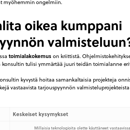
avat myöhemmin ongelmiin.
alita oikea kumppani
pyynnön valmisteluun
toimialakokemus
assa
on kriittistä. Ohjelmistokehitykse
a konsultin tulisi ymmärtää juuri teidän toimialanne erit
konsultin kyvystä hoitaa samankaltaisia projekteja onni
kejä vastaavista tarjouspyynnön valmisteluprojekteista
Keskeiset kysymykset
Millaisia teknologioita olette käyttäneet vastaaviss