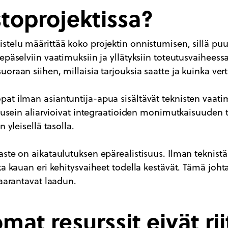
toprojektissa?
telu määrittää koko projektin onnistumisen, sillä puutt
epäselviin vaatimuksiin ja yllätyksiin toteutusvaiheess
uoraan siihen, millaisia tarjouksia saatte ja kuinka vert
at ilman asiantuntija-apua sisältävät teknisten vaati
t usein aliarvioivat integraatioiden monimutkaisuuden t
n yleisellä tasolla.
aste on aikataulutuksen epärealistisuus. Ilman teknist
ka kauan eri kehitysvaiheet todella kestävät. Tämä joht
vaarantavat laadun.
mat resurssit eivät rii