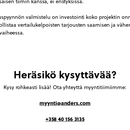
sisäisen tiimin kanssa, ei eristyksissä.
ouspyynnön valmistelu on investointi koko projektin on
listaa vertailukelpoisten tarjousten saamisen ja vähentä
vaiheessa.
Heräsikö kysyttävää?
Kysy rohkeasti lisää! Ota yhteyttä myyntitiimiimme:
myynti@anders.com
+358 40 156 3135