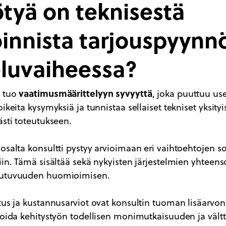
tyä on teknisestä
oinnista tarjouspyynn
eluvaiheessa?
vaatimusmäärittelyyn syvyyttä
a tuo
, joka puuttuu usei
ikeita kysymyksiä ja tunnistaa sellaiset tekniset yksity
ästi toteutukseen.
osalta konsultti pystyy arvioimaan eri vaihtoehtojen s
iin. Tämä sisältää sekä nykyisten järjestelmien yhteen
autuvuuden huomioimisen.
tus ja kustannusarviot ovat konsultin tuoman lisäarvo
ioida kehitystyön todellisen monimutkaisuuden ja välttä