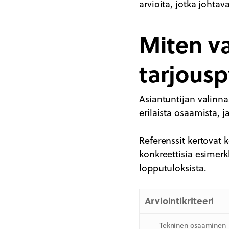
arvioita, jotka joht
Miten v
tarjous
Asiantuntijan valinn
erilaista osaamista, j
Referenssit kertovat 
konkreettisia esimerk
lopputuloksista.
Arviointikriteeri
Tekninen osaaminen