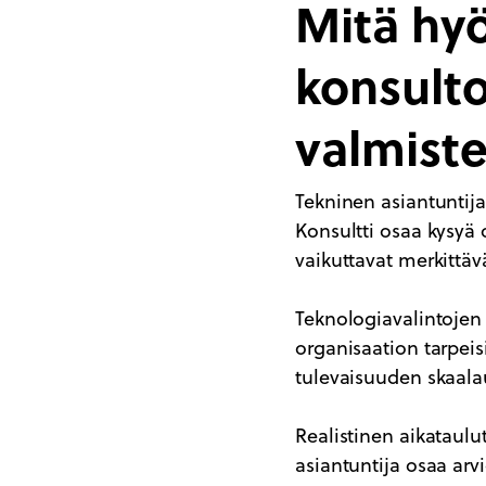
Mitä hyö
konsult
valmist
Tekninen asiantuntij
Konsultti osaa kysyä o
vaikuttavat merkittäv
Teknologiavalintojen 
organisaation tarpeis
tulevaisuuden skaal
Realistinen aikataulu
asiantuntija osaa arv