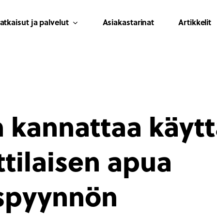
atkaisut ja palvelut
Asiakastarinat
Artikkelit
n kannattaa käyt
tilaisen apua
uspyynnön