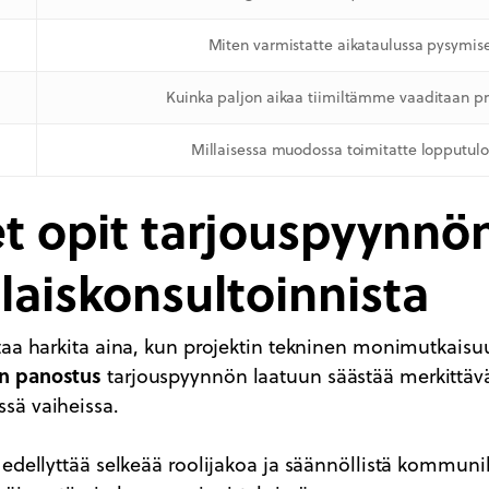
Miten varmistatte aikataulussa pysymis
Kuinka paljon aikaa tiimiltämme vaaditaan pr
Millaisessa muodossa toimitatte lopputul
t opit tarjouspyynnö
aiskonsultoinnista
aa harkita aina, kun projektin tekninen monimutkaisuus
n panostus
tarjouspyynnön laatuun säästää merkittäväs
sä vaiheissa.
edellyttää selkeää roolijakoa ja säännöllistä kommunik