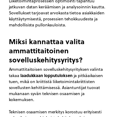
Liiketoimintaprosessien optimointi tapahtuu
jatkuvan datan keräämisen ja analysoinnin kautta.
Sovellukset tarjoavat arvokasta tietoa asiakkaiden
käyttäytymisestä, prosessien tehokkuudesta ja
mahdollisista pullonkauloista.
Miksi kannattaa valita
ammattitaitoinen
sovelluskehitysyritys?
Ammattitaitoisen sovelluskehitysyrityksen valinta
laadukkaan lopputuloksen
takaa
ja pitkäaikaisen
tuen, mikä on kriittistä liiketoimintakriittisten
sovellusten kehittämisessä. Asiantuntijat tuovat
mukanaan syvän teknisen osaamisen ja
kokemuksen.
Teknisen osaamisen merkitys korostuu erityisesti