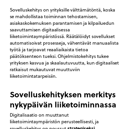
Sovelluskehitys on yrityksille välttämätöntä, koska
se mahdollistaa toiminnan tehostamisen,
asiakaskokemuksen parantamisen ja kilpailuedun
saavuttamisen digitaalisessa
liiketoimintaympäristössä. Räätälöidyt sovellukset
automatisoivat prosesseja, vähentävät manuaalista
työtä ja tarjoavat reaaliaikaista tietoa
päätöksenteon tueksi. Ohjelmistokehitys tukee
yrityksen kasvua ja skaalautuvuutta, kun digitaaliset
ratkaisut mukautuvat muuttuviin
liiketoimintatarpeisiin.
Sovelluskehityksen merkitys
nykypäivän liiketoiminnassa
Digitalisaatio on muuttanut
liiketoimintaympäristön perusteellisesti, ja
strategiseksi
sovelluskehitys on noussut