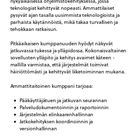
nykyaikaisessa ohjelmistokehityksessä, jossa
teknologiat kehittyvät nopeasti. Ammattilaiset
pysyvät ajan tasalla uusimmista teknologioista ja
parhaista käytännöistä, mikä takaa turvallisen ja
tehokkaan ratkaisun.
Pitkäaikaisen kumppanuuden hyödyt näkyvät
jatkuvassa tukessa ja ylläpidossa. Kokonaisvaltainen
sovellusten ylläpito ja kehitys avaimet käteen -
mallilla varmistaa, että järjestelmät toimivat
häiriöttömästi ja kehittyvät liiketoiminnan mukana.
Ammattitaitoinen kumppani tarjoaa:
Pääkäyttäjätuen ja jatkuvan seurannan
Palveludokumentoinnin ja raportoinnin
Järjestelmän elinkaarenhallinnan
Jatkokehityksen koordinoinnin ja
versionhallinnan