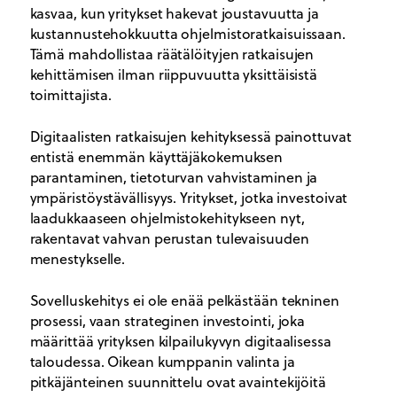
kasvaa, kun yritykset hakevat joustavuutta ja
kustannustehokkuutta ohjelmistoratkaisuissaan.
Tämä mahdollistaa räätälöityjen ratkaisujen
kehittämisen ilman riippuvuutta yksittäisistä
toimittajista.
Digitaalisten ratkaisujen kehityksessä painottuvat
entistä enemmän käyttäjäkokemuksen
parantaminen, tietoturvan vahvistaminen ja
ympäristöystävällisyys. Yritykset, jotka investoivat
laadukkaaseen ohjelmistokehitykseen nyt,
rakentavat vahvan perustan tulevaisuuden
menestykselle.
Sovelluskehitys ei ole enää pelkästään tekninen
prosessi, vaan strateginen investointi, joka
määrittää yrityksen kilpailukyvyn digitaalisessa
taloudessa. Oikean kumppanin valinta ja
pitkäjänteinen suunnittelu ovat avaintekijöitä