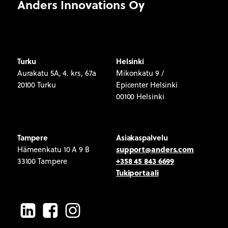
Anders Innovations Oy
Turku
Helsinki
Aurakatu 5A, 4. krs, 67a
Mikonkatu 9 /
20100 Turku
Epicenter Helsinki
00100 Helsinki
Tampere
Asiakaspalvelu
support@anders.com
Hämeenkatu 10 A 9 B
+358 45 843 6699
33100 Tampere
Tukiportaali
LinkedIn
Facebook
Instagram