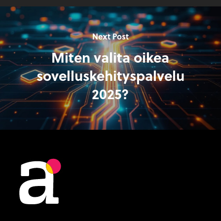
Next Post
Miten valita oikea
sovelluskehityspalvelu
2025?