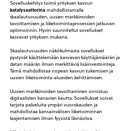
Sovelluskehitys toimii yrityksen kasvun
katalysaattorina
mahdollistamalla
skaalautuvuuden, uusien markkinoiden
tavoittamisen ja liiketoimintaprosessien jatkuvan
optimoinnin. Hyvin suunnitellut sovellukset
kasvavat yrityksen mukana.
Skaalautuvuuden näkökulmasta sovellukset
pystyvät käsittelemään kasvavan käyttäjämäärän ja
datan määrän ilman merkittäviä lisäinvestointeja.
Tämä mahdollistaa nopean kasvun tukemisen ja
uusien liiketoiminta-alueiden kehittämisen.
Uusien markkinoiden tavoittaminen onnistuu
digitaalisten kanavien kautta. Sovellukset voivat
tarjota palveluita ympäri vuorokauden ja
mahdollistaa kansainvälisen liiketoiminnan
laajentamisen ilman fyysistä läsnäoloa.