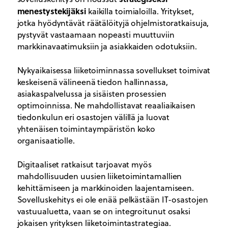
menestystekijäksi
kaikilla toimialoilla. Yritykset,
jotka hyödyntävät räätälöityjä ohjelmistoratkaisuja,
pystyvät vastaamaan nopeasti muuttuviin
markkinavaatimuksiin ja asiakkaiden odotuksiin.
Nykyaikaisessa liiketoiminnassa sovellukset toimivat
keskeisenä välineenä tiedon hallinnassa,
asiakaspalvelussa ja sisäisten prosessien
optimoinnissa. Ne mahdollistavat reaaliaikaisen
tiedonkulun eri osastojen välillä ja luovat
yhtenäisen toimintaympäristön koko
organisaatiolle.
Digitaaliset ratkaisut tarjoavat myös
mahdollisuuden uusien liiketoimintamallien
kehittämiseen ja markkinoiden laajentamiseen.
Sovelluskehitys ei ole enää pelkästään IT-osastojen
vastuualuetta, vaan se on integroitunut osaksi
jokaisen yrityksen liiketoimintastrategiaa.