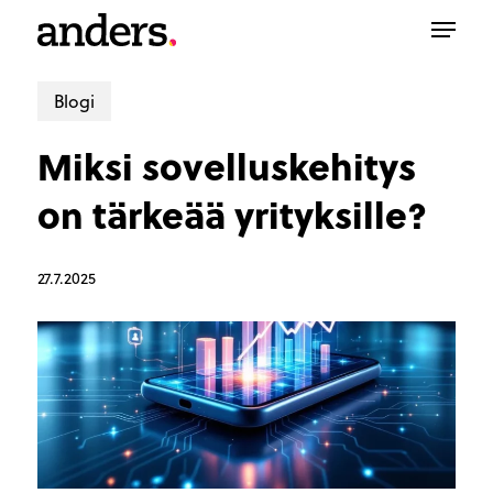
Skip
Menu
to
main
content
Blogi
Miksi sovelluskehitys
on tärkeää yrityksille?
27.7.2025