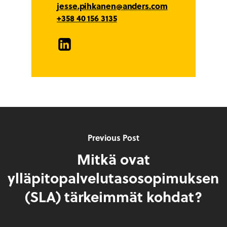
jesse.pihkanen@anders.com
+358 40 156 3135
LinkedIn
Previous Post
Mitkä ovat
ylläpitopalvelutasosopimuksen
(SLA) tärkeimmät kohdat?