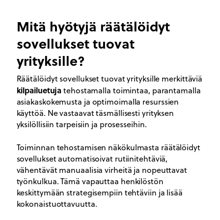
Mitä hyötyjä räätälöidyt
sovellukset tuovat
yrityksille?
Räätälöidyt sovellukset tuovat yrityksille merkittäviä
kilpailuetuja
tehostamalla toimintaa, parantamalla
asiakaskokemusta ja optimoimalla resurssien
käyttöä. Ne vastaavat täsmällisesti yrityksen
yksilöllisiin tarpeisiin ja prosesseihin.
Toiminnan tehostamisen näkökulmasta räätälöidyt
sovellukset automatisoivat rutiinitehtäviä,
vähentävät manuaalisia virheitä ja nopeuttavat
työnkulkua. Tämä vapauttaa henkilöstön
keskittymään strategisempiin tehtäviin ja lisää
kokonaistuottavuutta.