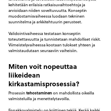
kehitetään erilaisia ratkaisuvaihtoehtoja ja
arvioidaan niiden soveltuvuutta. Konseptin
muodostamisvaiheessa luodaan tekninen
suunnitelma ja arkkitehtuurin perusteet.
Validointivaiheessa testataan konseptin
toteutettavuutta ja tunnistetaan mahdolliset riskit.
Viimeistelyvaiheessa kootaan tulokset yhteen ja
valmistaudutaan seuraaviin vaiheisiin.
Miten voit nopeuttaa
liikeidean
kirkastamisprosessia?
tehostaminen
Prosessin
on mahdollista oikeilla
valmisteluilla ja menettelytavoilla.
Ennakkovalmistelu on kriittinen tekijä. Kerää kaikki