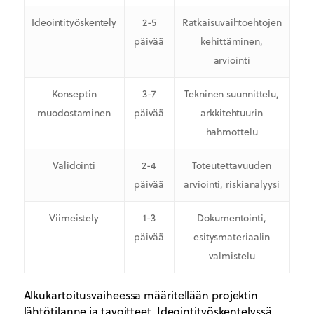
Ideointityöskentely
2-5
Ratkaisuvaihtoehtojen
päivää
kehittäminen,
arviointi
Konseptin
3-7
Tekninen suunnittelu,
muodostaminen
päivää
arkkitehtuurin
hahmottelu
Validointi
2-4
Toteutettavuuden
päivää
arviointi, riskianalyysi
Viimeistely
1-3
Dokumentointi,
päivää
esitysmateriaalin
valmistelu
Alkukartoitusvaiheessa määritellään projektin
lähtötilanne ja tavoitteet. Ideointityöskentelyssä