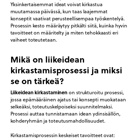
Yksinkertaisemmat ideat voivat kirkastua
muutamassa päivässä, kun taas laajemmat
konseptit vaativat perusteellisempaa työskentelyä.
Prosessin kesto määräytyy pitkälti siitä, kuinka hyvin
tavoitteet on määritelty ja miten tehokkaasti eri
vaiheet toteutetaan.
Mikä on liikeidean
kirkastamisprosessi ja miksi
se on tärkeä?
Liikeidean kirkastaminen
on strukturoitu prosessi,
jossa epämääräinen ajatus tai konsepti muokataan
selkeäksi, toteutuskelpoiseksi suunnitelmaksi.
Prosessi auttaa tunnistamaan idean ydinsisällön,
kohderyhmän ja toteutusmahdollisuudet.
Kirkastamisprosessin keskeiset tavoitteet ovat: