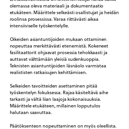
olemassa oleva materiaali ja dokumentaatio
etukäteen. Määrittele selkeästi osallistujat ja heidän
roolinsa prosessissa. Varaa riittävästi aikaa
intensiiviselle työskentelylle.
Oikeiden asiantuntijoiden mukaan ottaminen
nopeuttaa merkittävästi etenemistä. Kokeneet
fasilitaattorit ohjaavat prosessia tehokkaasti ja
auttavat välttämään yleisiä sudenkuoppia.
Teknisten asiantuntijoiden läsnäolo varmistaa
realististen ratkaisujen kehittämisen.
Selkeiden tavoitteiden asettaminen pitää
työskentelyn fokuksessa. Rajaa käsiteltävä aihe
tarkasti ja vältä liian laajoja kokonaisuuksia.
Määrittele etukäteen, millainen lopputulos
halutaan saavuttaa.
Päätöksenteon nopeuttaminen on myös oleellista.