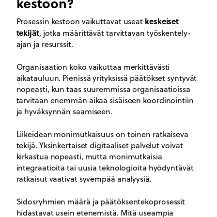
kestoon?
keskeiset
Prosessin kestoon vaikuttavat useat
tekijät
, jotka määrittävät tarvittavan työskentely-
ajan ja resurssit.
Organisaation koko vaikuttaa merkittävästi
aikatauluun. Pienissä yrityksissä päätökset syntyvät
nopeasti, kun taas suuremmissa organisaatioissa
tarvitaan enemmän aikaa sisäiseen koordinointiin
ja hyväksynnän saamiseen.
Liikeidean monimutkaisuus on toinen ratkaiseva
tekijä. Yksinkertaiset digitaaliset palvelut voivat
kirkastua nopeasti, mutta monimutkaisia
integraatioita tai uusia teknologioita hyödyntävät
ratkaisut vaativat syvempää analyysiä.
Sidosryhmien määrä ja päätöksentekoprosessit
hidastavat usein etenemistä. Mitä useampia