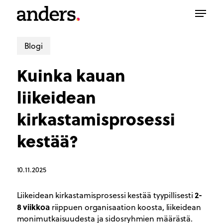
Skip
Menu
to
main
content
Blogi
Kuinka kauan
liikeidean
kirkastamisprosessi
kestää?
10.11.2025
2-
Liikeidean kirkastamisprosessi kestää tyypillisesti
8 viikkoa
riippuen organisaation koosta, liikeidean
monimutkaisuudesta ja sidosryhmien määrästä.