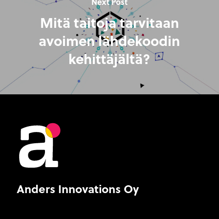
Next Post
Mitä taitoja tarvitaan
avoimen lähdekoodin
kehittäjältä?
Anders Innovations Oy