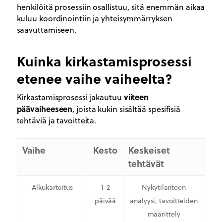
henkilöitä prosessiin osallistuu, sitä enemmän aikaa
kuluu koordinointiin ja yhteisymmärryksen
saavuttamiseen.
Kuinka kirkastamisprosessi
etenee vaihe vaiheelta?
viiteen
Kirkastamisprosessi jakautuu
päävaiheeseen
, joista kukin sisältää spesifisiä
tehtäviä ja tavoitteita.
Vaihe
Kesto
Keskeiset
tehtävät
Alkukartoitus
1-2
Nykytilanteen
päivää
analyysi, tavoitteiden
määrittely